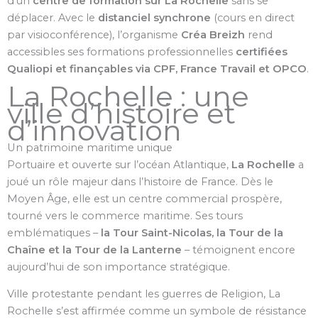
d’un
centre de formation sur La Rochelle
sans se
déplacer. Avec le
distanciel synchrone
(cours en direct
par visioconférence), l’organisme
Créa Breizh
rend
accessibles ses formations professionnelles
certifiées
Qualiopi et finançables via CPF, France Travail et OPCO
.
La Rochelle : une
ville d’histoire et
d’innovation
Un patrimoine maritime unique
Portuaire et ouverte sur l’océan Atlantique,
La Rochelle
a
joué un rôle majeur dans l’histoire de France. Dès le
Moyen Âge, elle est un centre commercial prospère,
tourné vers le commerce maritime. Ses tours
emblématiques –
la Tour Saint-Nicolas, la Tour de la
Chaîne et la Tour de la Lanterne
– témoignent encore
aujourd’hui de son importance stratégique.
Ville protestante pendant les guerres de Religion, La
Rochelle s’est affirmée comme un symbole de résistance