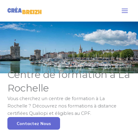
Aller
Main
au
Men
contenu
Centre de formation à La
Rochelle
Vous cherchez un centre de formation à La
Rochelle ? Découvrez nos formations à distance
certifiées Qualiopi et éligibles au CPF.
Contactez Nous