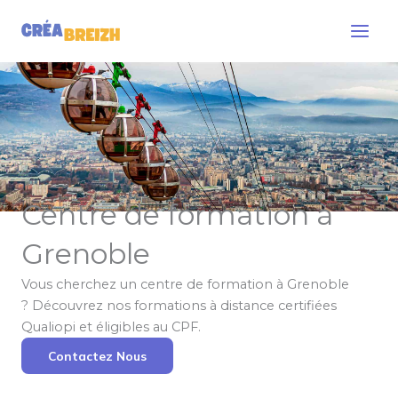
Aller
Main
au
Men
contenu
Centre de formation à
Grenoble
Vous cherchez un centre de formation à Grenoble
? Découvrez nos formations à distance certifiées
Qualiopi et éligibles au CPF.
Contactez Nous